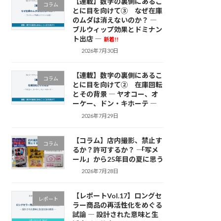
【連載】数字の裏側にあるこ
コラム
とに目を向けて③ なぜ在庫
のムダは消えないのか？ ―
ブルウィップ効果とドミナン
ト出店 ―
新着!!
2026年7月30日
【連載】数字の裏側にあるこ
コラム
とに目を向けて② 在庫回転
とその背景 ― ヤオコー、オ
ーケー、ドン・キホーテ ―
2026年7月29日
【コラム】店内撮影、禁止す
コラム
るか？許可するか？ ―― 「写メ
ール」から25年目の夏に思う
2026年7月28日
【レポートVol.17】ロングセ
レポート
ラー商品の再活性化をめぐる
試論 ― 設計された意味と生