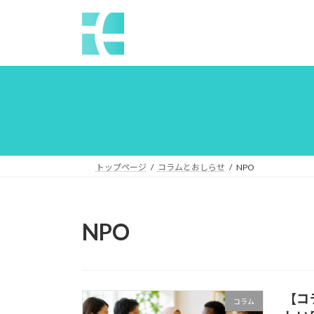
コ
ナ
ン
ビ
テ
ゲ
ン
ー
ツ
シ
へ
ョ
ス
ン
キ
に
ッ
移
プ
動
トップページ
コラムとおしらせ
NPO
NPO
【コ
コラム