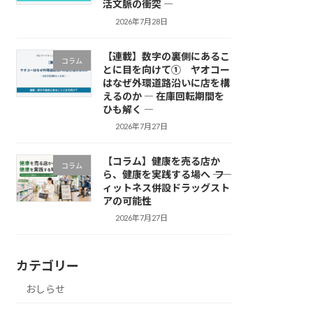
活文脈の衝突 ―
2026年7月28日
【連載】数字の裏側にあるこ
コラム
とに目を向けて① ヤオコー
はなぜ外環道路沿いに店を構
えるのか ― 在庫回転期間を
ひも解く ―
2026年7月27日
【コラム】健康を売る店か
コラム
ら、健康を実践する場へ ―― フ
ィットネス併設ドラッグスト
アの可能性
2026年7月27日
カテゴリー
おしらせ