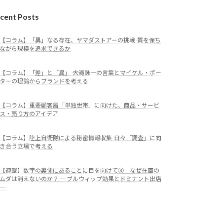
cent Posts
【コラム】「異」なる存在、ヤマダストアーの挑戦 ―― 質を保ち
ながら規模を追求できるか
【コラム】「差」と「異」 ―― 大滝詠一の言葉とマイケル・ポー
ターの理論からブランドを考える
【コラム】重要顧客層「単独世帯」に向けた、商品・サービ
ス・売り方のアイデア
【コラム】陸上自衛隊による秘密情報収集 ―― 日々「調査」に向
き合う立場で考える
【連載】数字の裏側にあることに目を向けて③ なぜ在庫の
ムダは消えないのか？ ― ブルウィップ効果とドミナント出店
―