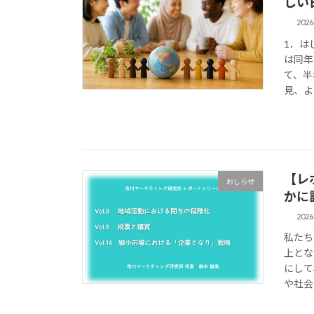
しい
202
1．は
は同年
て、半
見、よ
【レ
おしらせ
かに
202
私たち
上とな
にして
や社会