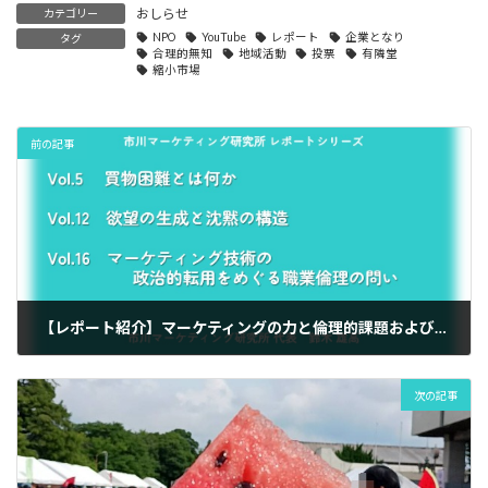
おしらせ
カテゴリー
NPO
YouTube
レポート
企業となり
タグ
合理的無知
地域活動
投票
有隣堂
縮小市場
前の記事
【レポート紹介】マーケティングの力と倫理的課題および社会的責任
2026年5月15日
次の記事