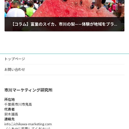
【コラム】富里のスイカ、市川の梨——体験が地域をブランドにする
2026年6月15日
トップページ
お問い合わせ
市川マーケティング研究所
所在地
千葉県市川市鬼高
代表者
鈴木雄高​
連絡先
info△ichikawa-marketing.com
（△を@に変更してください）