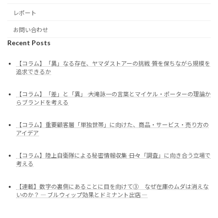
レポート
お問い合わせ
Recent Posts
【コラム】「異」なる存在、ヤマダストアーの挑戦 ―― 質を保ちながら規模を
追求できるか
【コラム】「差」と「異」 ―― 大滝詠一の言葉とマイケル・ポーターの理論か
らブランドを考える
【コラム】重要顧客層「単独世帯」に向けた、商品・サービス・売り方の
アイデア
【コラム】陸上自衛隊による秘密情報収集 ―― 日々「調査」に向き合う立場で
考える
【連載】数字の裏側にあることに目を向けて③ なぜ在庫のムダは消えな
いのか？ ― ブルウィップ効果とドミナント出店 ―