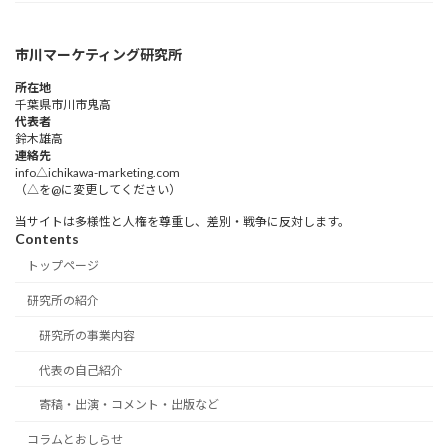
市川マーケティング研究所
所在地
千葉県市川市鬼高
代表者
鈴木雄高​
連絡先
info△ichikawa-marketing.com
（△を@に変更してください）
当サイトは多様性と人権を尊重し、差別・戦争に反対します。
Contents
トップページ
研究所の紹介
研究所の事業内容
代表の自己紹介
寄稿・出演・コメント・出版など
コラムとおしらせ