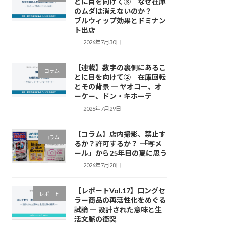
とに目を向けて③ なぜ在庫
のムダは消えないのか？ ―
ブルウィップ効果とドミナン
ト出店 ―
2026年7月30日
【連載】数字の裏側にあるこ
コラム
とに目を向けて② 在庫回転
とその背景 ― ヤオコー、オ
ーケー、ドン・キホーテ ―
2026年7月29日
【コラム】店内撮影、禁止す
コラム
るか？許可するか？ ―― 「写メ
ール」から25年目の夏に思う
2026年7月28日
【レポートVol.17】ロングセ
レポート
ラー商品の再活性化をめぐる
試論 ― 設計された意味と生
活文脈の衝突 ―