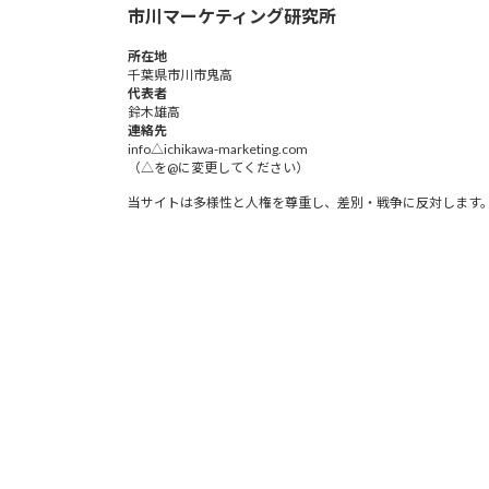
市川マーケティング研究所
所在地
千葉県市川市鬼高
代表者
鈴木雄高​
連絡先
info△ichikawa-marketing.com
（△を@に変更してください）
当サイトは多様性と人権を尊重し、差別・戦争に反対します