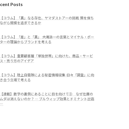
cent Posts
【コラム】「異」なる存在、ヤマダストアーの挑戦 ―― 質を保ち
ながら規模を追求できるか
【コラム】「差」と「異」 ―― 大滝詠一の言葉とマイケル・ポー
ターの理論からブランドを考える
【コラム】重要顧客層「単独世帯」に向けた、商品・サービ
ス・売り方のアイデア
【コラム】陸上自衛隊による秘密情報収集 ―― 日々「調査」に向
き合う立場で考える
【連載】数字の裏側にあることに目を向けて③ なぜ在庫の
ムダは消えないのか？ ― ブルウィップ効果とドミナント出店
―