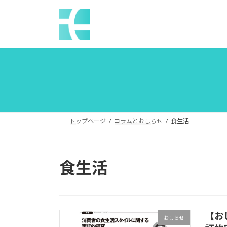
コ
ナ
ン
ビ
テ
ゲ
ン
ー
ツ
シ
へ
ョ
ス
ン
キ
に
ッ
移
プ
動
トップページ
コラムとおしらせ
食生活
食生活
【お
おしらせ