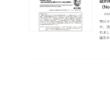
証的
（No
202
市川マ
が、流
れまし
論文の