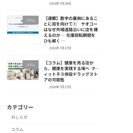
2026年7月28日
【連載】数字の裏側にあるこ
コラム
とに目を向けて① ヤオコー
はなぜ外環道路沿いに店を構
えるのか ― 在庫回転期間を
ひも解く ―
2026年7月27日
【コラム】健康を売る店か
コラム
ら、健康を実践する場へ ―― フ
ィットネス併設ドラッグスト
アの可能性
2026年7月27日
カテゴリー
おしらせ
コラム