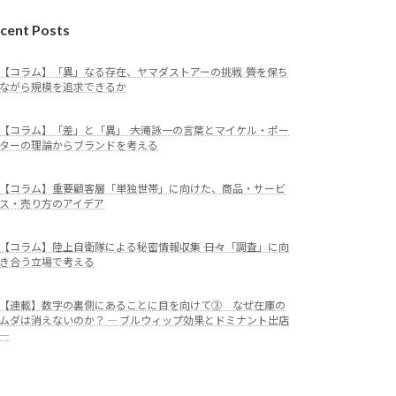
cent Posts
【コラム】「異」なる存在、ヤマダストアーの挑戦 ―― 質を保ち
ながら規模を追求できるか
【コラム】「差」と「異」 ―― 大滝詠一の言葉とマイケル・ポー
ターの理論からブランドを考える
【コラム】重要顧客層「単独世帯」に向けた、商品・サービ
ス・売り方のアイデア
【コラム】陸上自衛隊による秘密情報収集 ―― 日々「調査」に向
き合う立場で考える
【連載】数字の裏側にあることに目を向けて③ なぜ在庫の
ムダは消えないのか？ ― ブルウィップ効果とドミナント出店
―