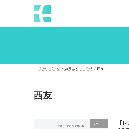
コ
ナ
ン
ビ
テ
ゲ
ン
ー
ツ
シ
へ
ョ
ス
ン
キ
に
ッ
移
プ
動
トップページ
コラムとおしらせ
西友
西友
【レ
レポート