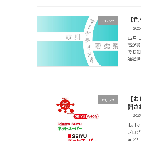
【色
おしらせ
202
12月
高が書
でお知
通経済研
【お
おしらせ
開さ
202
市川マ
ブログ
ョン）：著