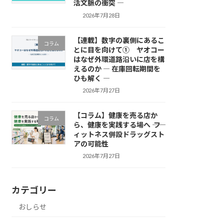
活文脈の衝突 ―
2026年7月28日
【連載】数字の裏側にあるこ
コラム
とに目を向けて① ヤオコー
はなぜ外環道路沿いに店を構
えるのか ― 在庫回転期間を
ひも解く ―
2026年7月27日
【コラム】健康を売る店か
コラム
ら、健康を実践する場へ ―― フ
ィットネス併設ドラッグスト
アの可能性
2026年7月27日
カテゴリー
おしらせ