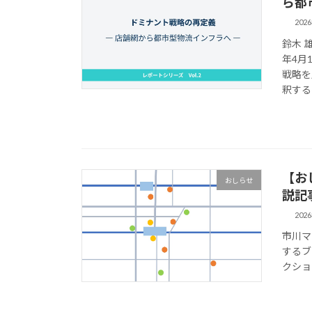
ら都
202
鈴木 
年4月
戦略を
釈するも
【お
おしらせ
説記
202
市川マ
するブ
クション