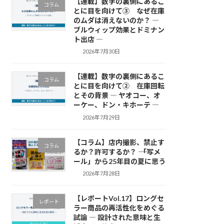
【連載】数字の裏側にあるこ
コラム
とに目を向けて③ なぜ在庫
のムダは消えないのか？ ―
ブルウィップ効果とドミナン
ト出店 ―
2026年7月30日
【連載】数字の裏側にあるこ
コラム
とに目を向けて② 在庫回転
とその背景 ― ヤオコー、オ
ーケー、ドン・キホーテ ―
2026年7月29日
【コラム】店内撮影、禁止す
コラム
るか？許可するか？ ―― 「写メ
ール」から25年目の夏に思う
2026年7月28日
【レポートVol.17】ロングセ
レポート
ラー商品の再活性化をめぐる
試論 ― 設計された意味と生