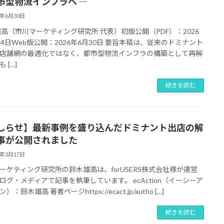
市型物流インフラへ ―
6年6月30日
雄高（市川マーケティング研究所 代表）初版公開（PDF）：2026
14日Web版公開：2026年6月30日 要旨本稿は、従来のドミナント
店舗網の最適化ではなく、都市型物流インフラの構築として再解
 […]
続きを読む
しらせ】最新事例を盛り込んだドミナント出店の解
事が公開されました
6年3月17日
ーケティング研究所の鈴木雄高は、forUSERS株式会社様が運営
ログ・メディアで記事を執筆しています。 ecAction（イーシーア
）：鈴木雄高 著者ページhttps://ecact.jp/autho […]
続きを読む