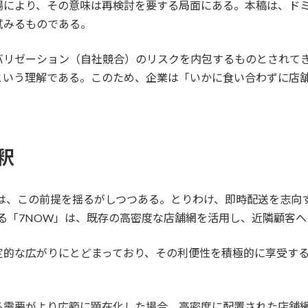
場により、その意味は再検討を要する局面にある。本稿は、ド
試みるものである。
バリゼーション（自社競合）のリスクを内包するものとされて
という理解である。このため、企業は「いかに食い合わずに店
釈
大は、この前提を揺るがしつつある。とりわけ、即時配送を志向
る「7NOW」は、既存の高密度な店舗網を活用し、近隣顧客
定的な広がりにとどまっており、その利便性を積極的に享受す
る需要がより広範に顕在化した場合、高密度に配置された店舗