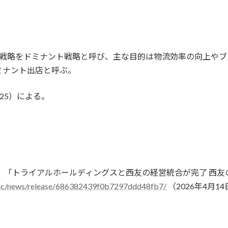
う戦略をドミナント戦略と呼び、主な目的は物流効率の向上や
ミナント出店と呼ぶ。
25）による。
）「トライアルホールディングスと西友の経営統合が完了 西友の新
s.inc/news/release/686382439f0b7297ddd48fb7/
（2026年4月1