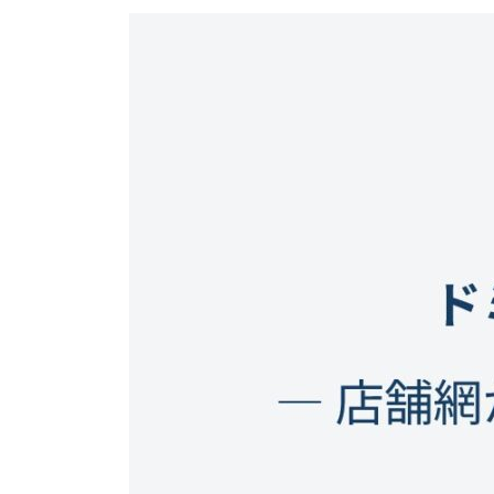
更
新
日
時
: