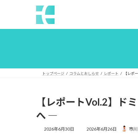
コ
ナ
ン
ビ
テ
ゲ
ン
ー
ツ
シ
へ
ョ
ス
ン
キ
に
ッ
移
プ
動
トップページ
コラムとおしらせ
レポート
【レポー
【レポートVol.2】
へ ―
最
2026年6月30日
2026年6月26日
市川
終