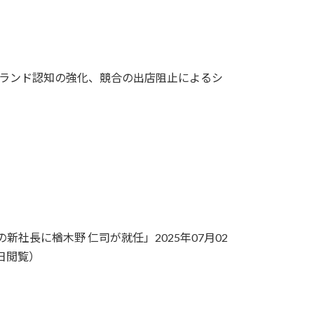
ブランド認知の強化、競合の出店阻止によるシ
社長に楢木野 仁司が就任」2025年07月02
4日閲覧）