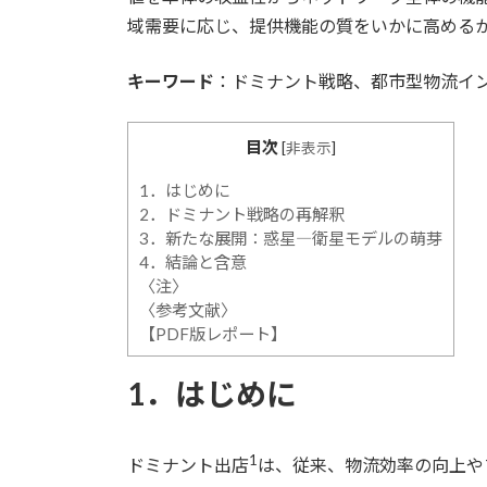
域需要に応じ、提供機能の質をいかに高める
キーワード
：ドミナント戦略、都市型物流イ
目次
[
非表示
]
1．はじめに
2．ドミナント戦略の再解釈
3．新たな展開：惑星―衛星モデルの萌芽
4．結論と含意
〈注〉
〈参考文献〉
【PDF版レポート】
1．はじめに
1
ドミナント出店
は、従来、物流効率の向上や