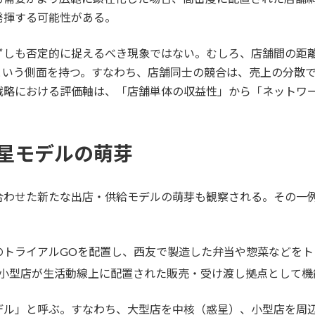
発揮する可能性がある。
ずしも否定的に捉えるべき現象ではない。むしろ、店舗間の距
という側面を持つ。すなわち、店舗同士の競合は、売上の分散
戦略における評価軸は、「店舗単体の収益性」から「ネットワ
星モデルの萌芽
合わせた新たな出店・供給モデルの萌芽も観察される。その一
のトライアルGOを配置し、西友で製造した弁当や惣菜などをト
小型店が生活動線上に配置された販売・受け渡し拠点として機
デル」と呼ぶ。すなわち、大型店を中核（惑星）、小型店を周