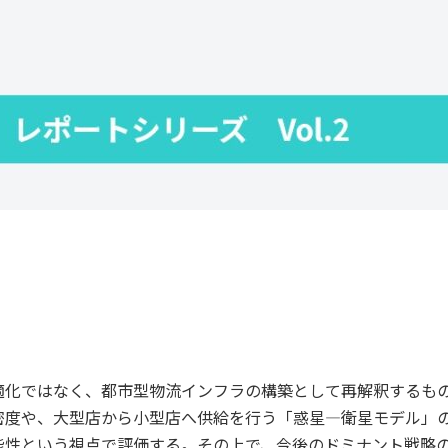
適化ではなく、都市型物流インフラの構築として再解釈するも
密度や、大型店から小型店へ供給を行う「惑星―衛星モデル」
能性という視点で評価する。その上で、今後のドミナント戦略