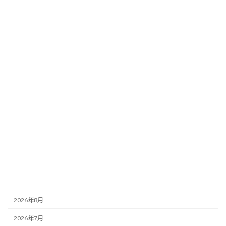
【コラム】健康を売る店から、健康を実
コラム
践する場へ ―― フィットネス併設ドラッグ
ストアの可能性
2026年7月27日
カテゴリー
おしらせ
コラム
レポート
活動記録
アーカイブ
2026年8月
2026年7月