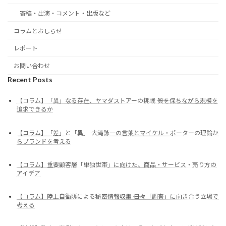
寄稿・出演・コメント・出版など
コラムとおしらせ
レポート
お問い合わせ
Recent Posts
【コラム】「異」なる存在、ヤマダストアーの挑戦 ―― 質を保ちながら規模を
追求できるか
【コラム】「差」と「異」 ―― 大滝詠一の言葉とマイケル・ポーターの理論か
らブランドを考える
【コラム】重要顧客層「単独世帯」に向けた、商品・サービス・売り方の
アイデア
【コラム】陸上自衛隊による秘密情報収集 ―― 日々「調査」に向き合う立場で
考える