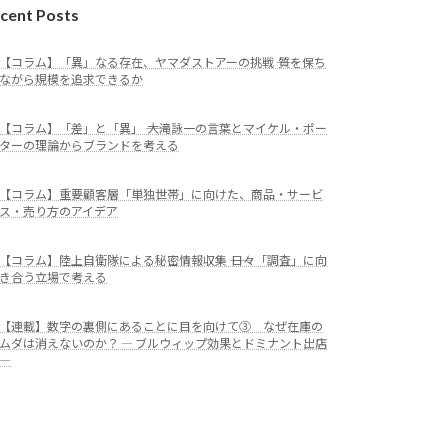
cent Posts
【コラム】「異」なる存在、ヤマダストアーの挑戦 ―― 質を保ち
ながら規模を追求できるか
【コラム】「差」と「異」 ―― 大滝詠一の言葉とマイケル・ポー
ターの理論からブランドを考える
【コラム】重要顧客層「単独世帯」に向けた、商品・サービ
ス・売り方のアイデア
【コラム】陸上自衛隊による秘密情報収集 ―― 日々「調査」に向
き合う立場で考える
【連載】数字の裏側にあることに目を向けて③ なぜ在庫の
ムダは消えないのか？ ― ブルウィップ効果とドミナント出店
―