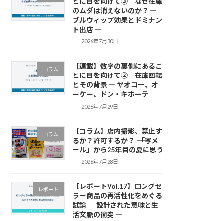
とに目を向けて③ なぜ在庫
のムダは消えないのか？ ―
ブルウィップ効果とドミナン
ト出店 ―
2026年7月30日
【連載】数字の裏側にあるこ
コラム
とに目を向けて② 在庫回転
とその背景 ― ヤオコー、オ
ーケー、ドン・キホーテ ―
2026年7月29日
【コラム】店内撮影、禁止す
コラム
るか？許可するか？ ―― 「写メ
ール」から25年目の夏に思う
2026年7月28日
【レポートVol.17】ロングセ
レポート
ラー商品の再活性化をめぐる
試論 ― 設計された意味と生
活文脈の衝突 ―