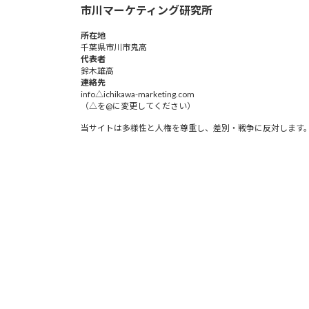
市川マーケティング研究所
所在地
千葉県市川市鬼高
代表者
鈴木雄高​
連絡先
info△ichikawa-marketing.com
（△を@に変更してください）
当サイトは多様性と人権を尊重し、差別・戦争に反対します