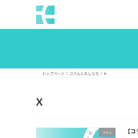
コ
ナ
ン
ビ
テ
ゲ
ン
ー
ツ
シ
へ
ョ
ス
ン
キ
に
ッ
移
プ
動
トップページ
コラムとおしらせ
X
X
【コ
コラム