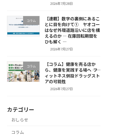
2026年7月28日
【連載】数字の裏側にあるこ
コラム
とに目を向けて① ヤオコー
はなぜ外環道路沿いに店を構
えるのか ― 在庫回転期間を
ひも解く ―
2026年7月27日
【コラム】健康を売る店か
コラム
ら、健康を実践する場へ ―― フ
ィットネス併設ドラッグスト
アの可能性
2026年7月27日
カテゴリー
おしらせ
コラム