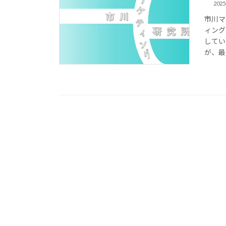
202
市川マ
ィング
してい
が、最