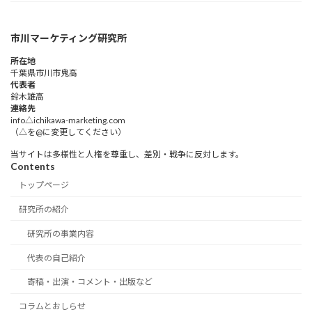
市川マーケティング研究所
所在地
千葉県市川市鬼高
代表者
鈴木雄高​
連絡先
info△ichikawa-marketing.com
（△を@に変更してください）
当サイトは多様性と人権を尊重し、差別・戦争に反対します。
Contents
トップページ
研究所の紹介
研究所の事業内容
代表の自己紹介
寄稿・出演・コメント・出版など
コラムとおしらせ