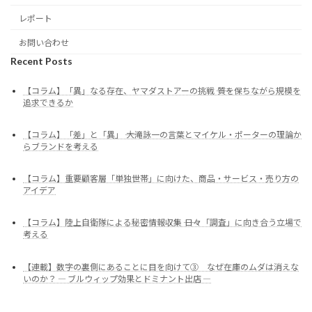
レポート
お問い合わせ
Recent Posts
【コラム】「異」なる存在、ヤマダストアーの挑戦 ―― 質を保ちながら規模を
追求できるか
【コラム】「差」と「異」 ―― 大滝詠一の言葉とマイケル・ポーターの理論か
らブランドを考える
【コラム】重要顧客層「単独世帯」に向けた、商品・サービス・売り方の
アイデア
【コラム】陸上自衛隊による秘密情報収集 ―― 日々「調査」に向き合う立場で
考える
【連載】数字の裏側にあることに目を向けて③ なぜ在庫のムダは消えな
いのか？ ― ブルウィップ効果とドミナント出店 ―